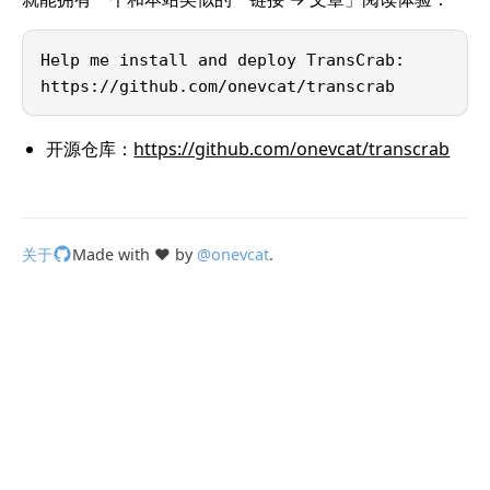
Help me install and deploy TransCrab:
https://github.com/onevcat/transcrab
开源仓库：
https://github.com/onevcat/transcrab
关于
Made with ❤️ by
@onevcat
.