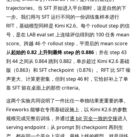
trajectories。当 SFT 开始进入平台期时，这是自然的下
一步。我们用与 SFT 运行不同的一份训练集样本进行
RFT，基础模型同样是 Kimi K2.6。每个 rollout step 的信
号，是在 LAB eval set 上连续评估得到的 100 任务 mean
score。跨越 46 个 rollout step，平滑后的 mean score
从
起始的 0.82 上升到最终 step 的 0.886
；并在 step 43
到 44 之间从 0.864 跳到 0.882，单步超过 Kimi K2.6 基础
版（0.863）和 SFT checkpoint（0.876）。RFT 比 SFT 噪
声更大、计算更密集，但到 step 46 时，它恰好补上了单
靠 SFT 留在桌面上的那些 criteria。
这两个实验共同说明了一件比任一单独结果更重要的事。
Fireworks 能够在专用基础设施上，以 Kimi K2.6 的参数
规模完成完整后训练，并通过
逐 bit 完全一致的交接
进入
serving endpoint；从 prompt 到 checkpoint 再到生
产，都在同一个平台上完成。最终上线的模型，就是训练