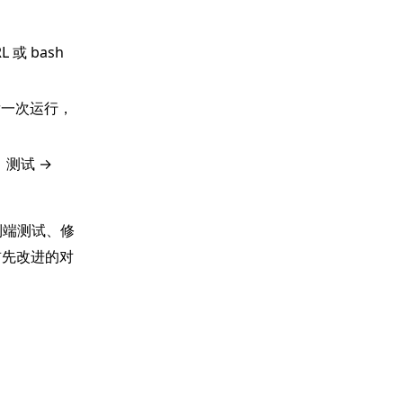
 或 bash
触发一次运行，
。测试 →
到端测试、修
首先改进的对