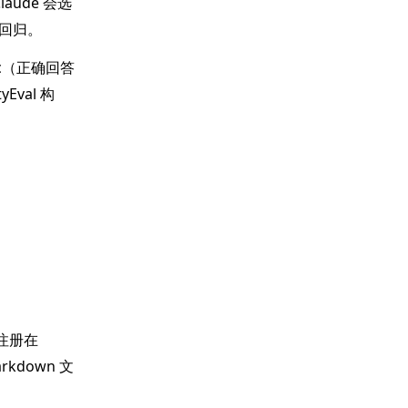
aude 会选
回归。
ic（正确回答
Eval 构
该注册在
rkdown 文