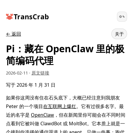
TransCrab
← 返回
关于
Pi：藏在 OpenClaw 里的极
简编码代理
2026-02-11
·
原文链接
写于 2026 年 1 月 31 日
如果你这周没有住在石头底下，大概已经注意到我朋友
Peter 的一个项目
在互联网上爆红
。它有过很多名字。最
近的名字是
OpenClaw
，但在新闻里你可能会在不同时间
点看到它被叫做 ClawdBot 或 MoltBot。它本质上就是一
个接到你选择的通信渠道上的 agent，
只做一件事：跑代