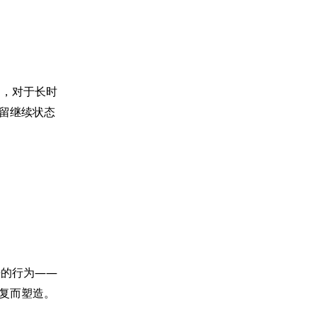
如，对于长时
留继续状态
去的行为——
复而塑造。