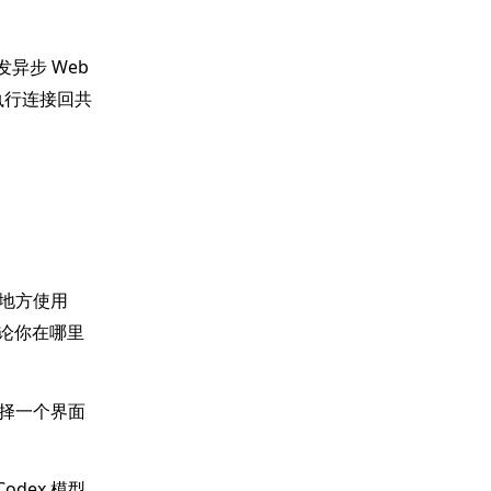
发异步 Web
将执行连接回共
。
地方使用
无论你在哪里
择一个界面
odex 模型